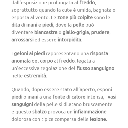
dall’esposizione prolungata al
freddo
,
soprattutto quando la cute è umida, bagnata o
esposta al vento. Le
zone
più colpite
sono le
dita
di
mani
e
piedi
, dove la
pelle
può
diventare
biancastra
o
giallo-grigia
,
prudere
,
arrossarsi
ed essere
intorpidita
.
I
geloni ai piedi
rappresentano una
risposta
anomala
del
corpo
al
freddo
, legata a
un’eccessiva regolazione del
flusso sanguigno
nelle
estremità
.
Quando, dopo essere stato all’aperto, esponi
piedi
o
mani
a una
fonte
di
calore
intensa, i
vasi
sanguigni
della pelle si dilatano bruscamente
e questo
sbalzo
provoca un’
infiammazione
dolorosa con tipica comparsa della
lesione
.