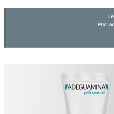
Le
Puoi ac