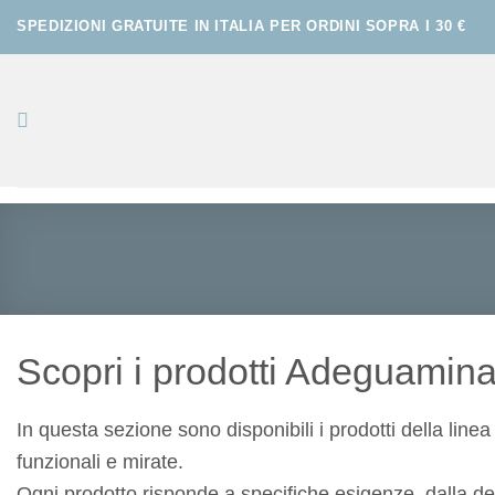
Salta
ai
contenuti
Scopri i prodotti Adeguamina
In questa sezione sono disponibili i prodotti della li
funzionali e mirate.
Ogni prodotto risponde a specifiche esigenze, dalla de