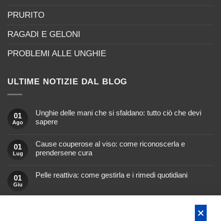
PRURITO
RAGADI E GELONI
PROBLEMI ALLE UNGHIE
ULTIME NOTIZIE DAL BLOG
Unghie delle mani che si sfaldano: tutto ciò che devi
01
sapere
Ago
Nessun
commento
Cause couperose al viso: come riconoscerla e
su
01
Unghie
prendersene cura
Lug
delle
mani
Nessun
che
commento
si
Pelle reattiva: come gestirla e i rimedi quotidiani
su
01
sfaldano:
Cause
Giu
tutto
Nessun
couperose
ciò
commento
al
che
su
viso:
devi
Pelle
come
Massaggio al cuoio capelluto: come si fa e quali sono i
01
sapere
reattiva:
riconoscerla
suoi benefici
come
Mag
e
gestirla