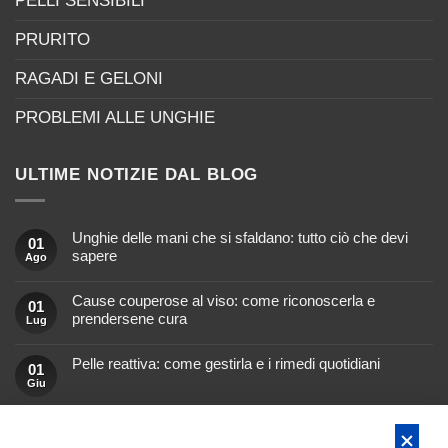
PELLI SENSIBILI
PRURITO
RAGADI E GELONI
PROBLEMI ALLE UNGHIE
ULTIME NOTIZIE DAL BLOG
Unghie delle mani che si sfaldano: tutto ciò che devi
01
sapere
Ago
Nessun
commento
Cause couperose al viso: come riconoscerla e
su
01
Unghie
prendersene cura
Lug
delle
mani
Nessun
che
commento
si
Pelle reattiva: come gestirla e i rimedi quotidiani
su
01
sfaldano:
Cause
Giu
tutto
Nessun
couperose
ciò
commento
al
che
su
viso:
devi
Pelle
come
Massaggio al cuoio capelluto: come si fa e quali sono i
01
sapere
reattiva:
riconoscerla
suoi benefici
come
Mag
e